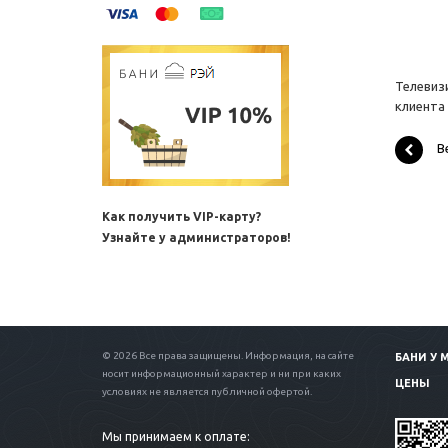
Телевиз
клиента 
В
Как получить VIP-карту?
Узнайте у администраторов!
© 2026 Все права защищены. Информация, на сайте
БАНИ У 
носит информационный характер и ни при каких
ЦЕНЫ
условиях не является публичной офертой.
Мы принимаем к оплате: